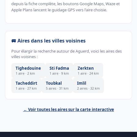
depuis la fiche complète, les boutons Google Maps, Waze et
Apple Plans lancent le guidage GPS vers l'aire choisie.
🚐 Aires dans les villes voisines
Pour élargir la recherche autour de Aguerd, voici les aires des
villes voisines :
Tighedouine
Sti Fadma
Zerkten
1 aire · 2 km
1 aire · 9 km
1 aire · 24 km
Tacheddirt
Toubkal
Imlil
1 aire · 27 km
5 aires · 31 km
2 aires · 32 km
← Voir toutes les aires sur la carte interactive