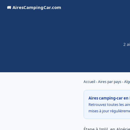
🚐 AiresCampingCar.com
2 a
Accueil
›
Aires par pays
›
Alg
Aires camping-car en 
Retrouvez toutes les aire
mises à jour régulière
Étape à Imlil, en Algér