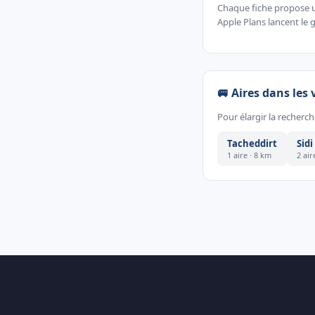
Chaque fiche propose un
Apple Plans lancent le g
🚐 Aires dans les 
Pour élargir la recherche
Tacheddirt
Sid
1 aire · 8 km
2 air