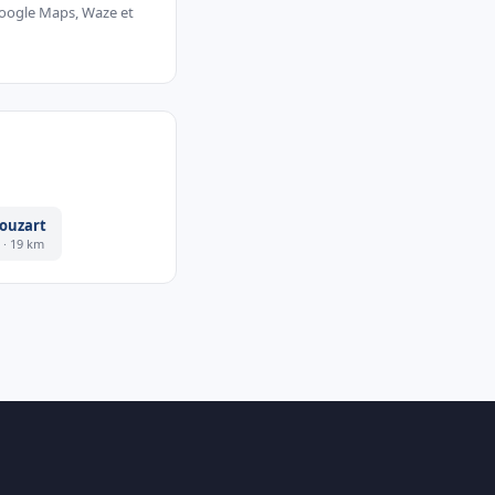
 Google Maps, Waze et
ouzart
e · 19 km