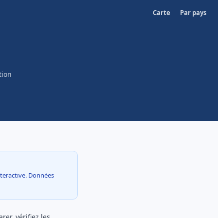
Carte
Par pays
tion
interactive. Données
er, vérifiez les