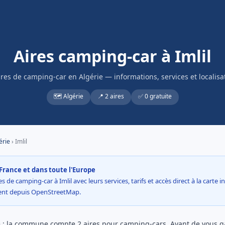
Aires camping-car à Imlil
ires de camping-car en Algérie — informations, services et localisa
🗺️ Algérie
📍 2 aires
✅ 0 gratuite
érie
› Imlil
France et dans toute l'Europe
s de camping-car à Imlil avec leurs services, tarifs et accès direct à la carte 
ment depuis OpenStreetMap.
ie : la commune compte 2 aires pour camping-cars. Avant de vous gar