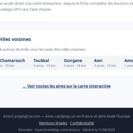
 accès direct à la carte interactive ; depuis la fiche complète, les boutons
uidage GPS vers l'aire choisie.
villes voisines
 autour de Imlil, voici les aires des villes voisines :
i Chamarouch
Toubkal
Ouirgane
Asni
Ams
es · 10 km
5 aires · 13 km
3 aires · 14 km
3 aires · 15 km
1 air
← Voir toutes les aires sur la carte interactive
AiresCampingCar.com — Aires camping-car en France et dans toute l'Europe
Mentions légales
·
Confidentialité
Données : OpenStreetMap contributors · Généré le 11/06/2026