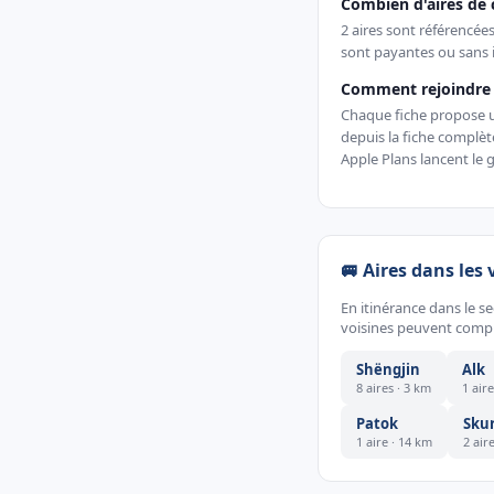
Combien d'aires de 
2 aires sont référencée
sont payantes ou sans i
Comment rejoindre u
Chaque fiche propose un 
depuis la fiche complè
Apple Plans lancent le g
🚐 Aires dans les 
En itinérance dans le s
voisines peuvent compl
Shëngjin
Alk
8 aires · 3 km
1 air
Patok
Skur
1 aire · 14 km
2 air