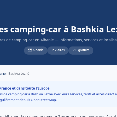
es camping-car à Bashkia L
ires de camping-car en Albanie — informations, services et localisa
🗺️ Albanie
📍 2 aires
✅ 0 gratuite
anie
› Bashkia Lezhë
France et dans toute l'Europe
s de camping-car à Bashkia Lezhë avec leurs services, tarifs et accès direct à 
égulièrement depuis OpenStreetMap.
en Albanie : la commune compte 2 aires pour camping-cars. Avant d