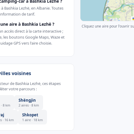
camping-car à Bashkia Lezhë ?
s à Bashkia Lezhë, en Albanie. Toutes
nformation de tarif.
ne aire à Bashkia Lezhë ?
Cliquez une aire pour l'ouvrir s
accès direct à la carte interactive ;
te, les boutons Google Maps, Waze et
uidage GPS vers l'aire choisie.
villes voisines
ecteur de Bashkia Lezhë, ces étapes
éter votre parcours :
Shëngjin
e · 8 km
2 aires · 8 km
aj
Shkopet
es · 16 km
1 aire · 18 km