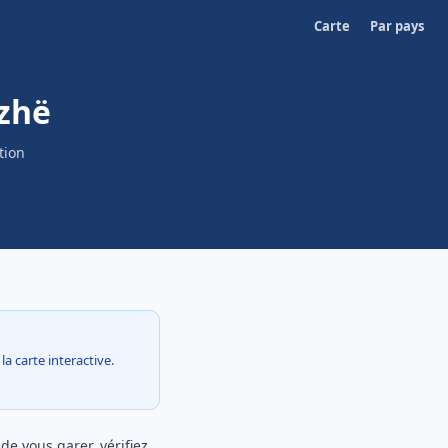
Carte
Par pays
ezhë
tion
la carte interactive.
e vous garer, vérifiez