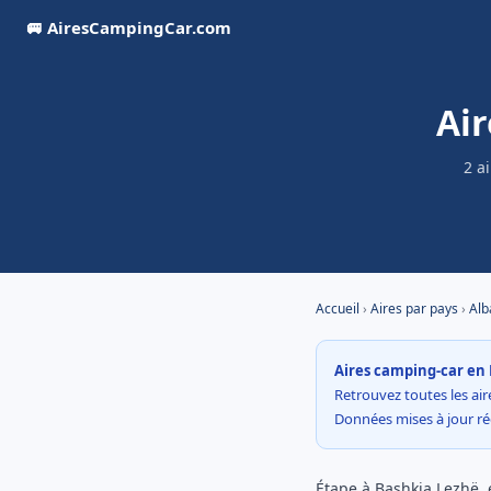
🚐 AiresCampingCar.com
Air
2 a
Accueil
›
Aires par pays
›
Alb
Aires camping-car en 
Retrouvez toutes les aire
Données mises à jour r
Étape à Bashkia Lezhë, 