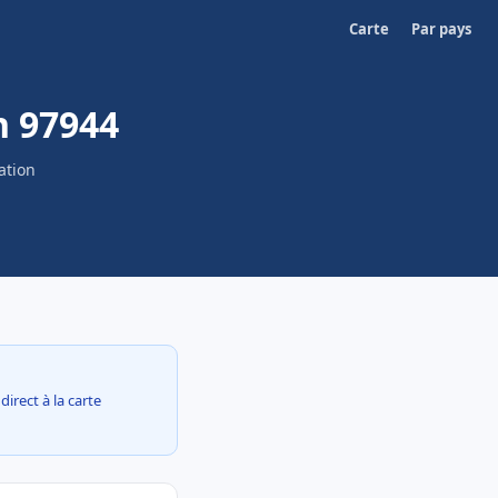
Carte
Par pays
n 97944
ation
irect à la carte