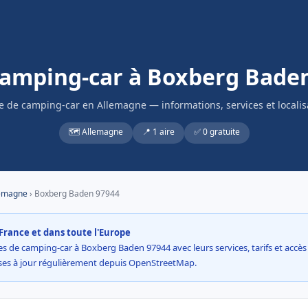
camping-car à Boxberg Bade
re de camping-car en Allemagne — informations, services et localis
🗺️ Allemagne
📍 1 aire
✅ 0 gratuite
emagne
› Boxberg Baden 97944
France et dans toute l'Europe
es de camping-car à Boxberg Baden 97944 avec leurs services, tarifs et accès d
ses à jour régulièrement depuis OpenStreetMap.