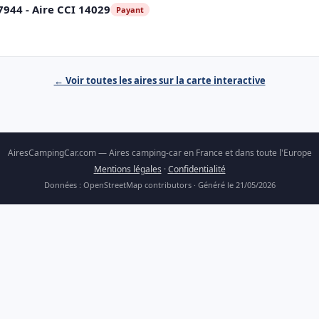
44 - Aire CCI 14029
Payant
← Voir toutes les aires sur la carte interactive
AiresCampingCar.com — Aires camping-car en France et dans toute l'Europe
Mentions légales
·
Confidentialité
Données : OpenStreetMap contributors · Généré le 21/05/2026