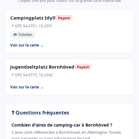
Cliquez une aire pour l'ouvrir sur la grande carte interactive
Campingplatz Idyll
Payant
📍 GPS 54.0751, 10.2351
🚻 Toilettes
Voir sur la carte →
Jugendzeltplatz Bornhöved
Payant
📍 GPS 54.0772, 10.2342
Voir sur la carte →
❓ Questions fréquentes
Combien d'aires de camping-car à Bornhöved ?
2 aires sont référencées à Bornhöved, en Allemagne. Toutes
sont payantes ou sans information de tarif.