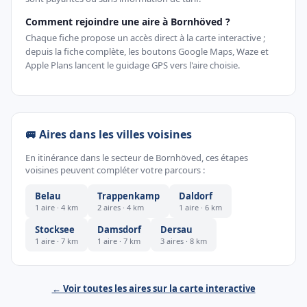
Comment rejoindre une aire à Bornhöved ?
Chaque fiche propose un accès direct à la carte interactive ;
depuis la fiche complète, les boutons Google Maps, Waze et
Apple Plans lancent le guidage GPS vers l'aire choisie.
🚐 Aires dans les villes voisines
En itinérance dans le secteur de Bornhöved, ces étapes
voisines peuvent compléter votre parcours :
Belau
Trappenkamp
Daldorf
1 aire · 4 km
2 aires · 4 km
1 aire · 6 km
Stocksee
Damsdorf
Dersau
1 aire · 7 km
1 aire · 7 km
3 aires · 8 km
← Voir toutes les aires sur la carte interactive