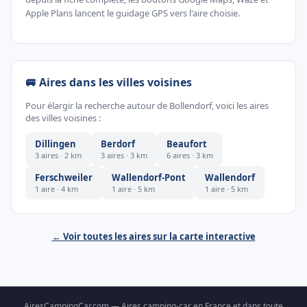
Apple Plans lancent le guidage GPS vers l'aire choisie.
🚐 Aires dans les villes voisines
Pour élargir la recherche autour de Bollendorf, voici les aires
des villes voisines :
Dillingen
Berdorf
Beaufort
3 aires · 2 km
3 aires · 3 km
6 aires · 3 km
Ferschweiler
Wallendorf-Pont
Wallendorf
1 aire · 4 km
1 aire · 5 km
1 aire · 5 km
← Voir toutes les aires sur la carte interactive
AiresCampingCar.com — Aires camping-car en France et dans toute