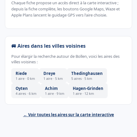
Chaque fiche propose un accès direct à la carte interactive ;
depuis la fiche complète, les boutons Google Maps, Waze et
Apple Plans lancent le guidage GPS vers l'aire choisie.
🚐 Aires dans les villes voisines
Pour élargir la recherche autour de Bollen, voici les aires des
villes voisines :
Riede
Dreye
Thedinghausen
1 aire · 0 km
1 aire · 5 km
5 aires · 5 km
Oyten
Achim
Hagen-Grinden
4 aires · 6 km
1 aire · 9 km
1 aire · 12 km
← Voir toutes les aires sur la carte interactive