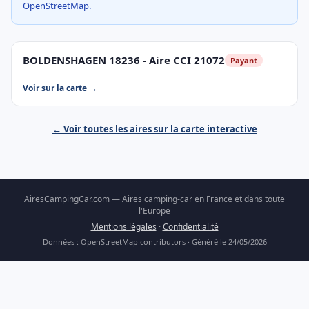
OpenStreetMap.
BOLDENSHAGEN 18236 - Aire CCI 21072
Payant
Voir sur la carte →
← Voir toutes les aires sur la carte interactive
AiresCampingCar.com — Aires camping-car en France et dans toute
l'Europe
Mentions légales
·
Confidentialité
Données : OpenStreetMap contributors · Généré le 24/05/2026