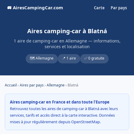
🚐 AiresCampingCar.com
Carte
Par pays
Aires camping-car à Blatná
1 aire de camping-car en Allemagne — informations,
services et localisation
🗺️ Allemagne
📍 1 aire
✅ 0 gratuite
Accueil
›
Aires par pays
›
Allemagne
› Blatná
Aires camping-car en France et dans toute l'Europe
Retrouvez toutes les aires de camping-car à Blatná avec leurs
services, tarifs et accès direct à la carte interactive. Données
mises à jour régulièrement depuis OpenStreetMap.