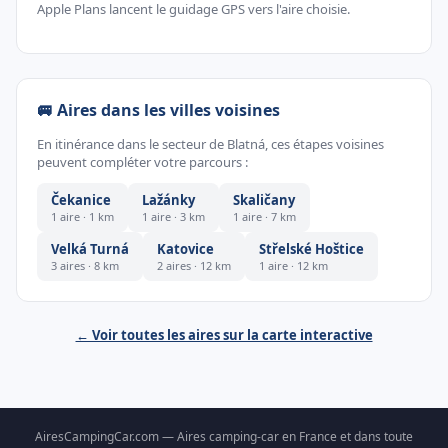
Apple Plans lancent le guidage GPS vers l'aire choisie.
🚐 Aires dans les villes voisines
En itinérance dans le secteur de Blatná, ces étapes voisines
peuvent compléter votre parcours :
Čekanice
Lažánky
Skaličany
1 aire · 1 km
1 aire · 3 km
1 aire · 7 km
Velká Turná
Katovice
Střelské Hoštice
3 aires · 8 km
2 aires · 12 km
1 aire · 12 km
← Voir toutes les aires sur la carte interactive
AiresCampingCar.com — Aires camping-car en France et dans toute