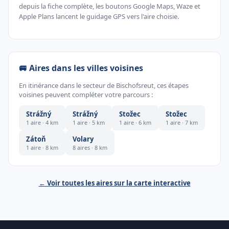
depuis la fiche complète, les boutons Google Maps, Waze et
Apple Plans lancent le guidage GPS vers l'aire choisie.
🚐 Aires dans les villes voisines
En itinérance dans le secteur de Bischofsreut, ces étapes
voisines peuvent compléter votre parcours :
Strážný
Strážný
Stožec
Stožec
1 aire · 4 km
1 aire · 5 km
1 aire · 6 km
1 aire · 7 km
Zátoň
Volary
1 aire · 8 km
8 aires · 8 km
← Voir toutes les aires sur la carte interactive