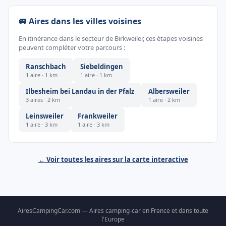
🚐 Aires dans les villes voisines
En itinérance dans le secteur de Birkweiler, ces étapes voisines
peuvent compléter votre parcours :
Ranschbach
Siebeldingen
1 aire · 1 km
1 aire · 1 km
Ilbesheim bei Landau in der Pfalz
Albersweiler
3 aires · 2 km
1 aire · 2 km
Leinsweiler
Frankweiler
1 aire · 3 km
1 aire · 3 km
← Voir toutes les aires sur la carte interactive
AiresCampingCar.com — Aires camping-car en France et dans toute
l'Europe