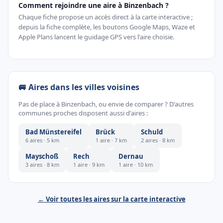
Comment rejoindre une aire à Binzenbach ?
Chaque fiche propose un accès direct à la carte interactive ;
depuis la fiche complète, les boutons Google Maps, Waze et
Apple Plans lancent le guidage GPS vers l'aire choisie.
🚐 Aires dans les villes voisines
Pas de place à Binzenbach, ou envie de comparer ? D'autres
communes proches disposent aussi d'aires :
Bad Münstereifel
Brück
Schuld
6 aires · 5 km
1 aire · 7 km
2 aires · 8 km
Mayschoß
Rech
Dernau
3 aires · 8 km
1 aire · 9 km
1 aire · 10 km
← Voir toutes les aires sur la carte interactive