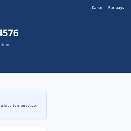
Carte
Par pays
4576
ation
 la carte interactive.