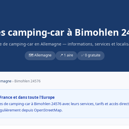
es camping-car à Bimohlen 2
re de camping-car en Allemagne — informations, services et localis
🗺️ Allemagne
📍 1 aire
✅ 0 gratuite
emagne
› Bimohlen 24576
France et dans toute l'Europe
s de camping-car à Bimohlen 24576 avec leurs services, tarifs et accès direct à
égulièrement depuis OpenStreetMap.