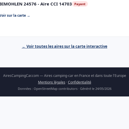
BIMOHLEN 24576 - Aire CCI 14703
Payant
Voir sur la carte →
← Voir toutes les aires sur la carte interactive
AiresCampingCar.com — Aires camping-car en France et dans toute l'Europe
Mentions légales
·
Confidentialité
Données : OpenStreetMap contributors · Généré le 24/05/2026