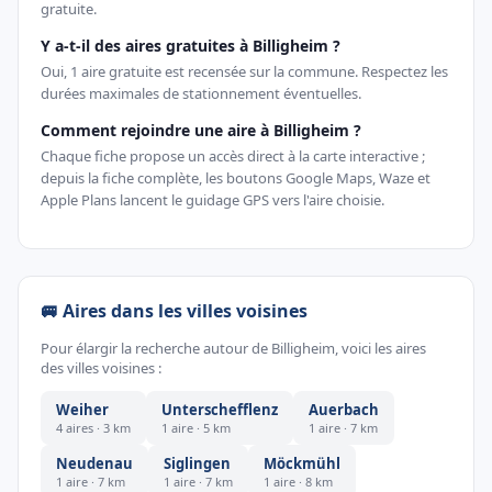
gratuite.
Y a-t-il des aires gratuites à Billigheim ?
Oui, 1 aire gratuite est recensée sur la commune. Respectez les
durées maximales de stationnement éventuelles.
Comment rejoindre une aire à Billigheim ?
Chaque fiche propose un accès direct à la carte interactive ;
depuis la fiche complète, les boutons Google Maps, Waze et
Apple Plans lancent le guidage GPS vers l'aire choisie.
🚐 Aires dans les villes voisines
Pour élargir la recherche autour de Billigheim, voici les aires
des villes voisines :
Weiher
Unterschefflenz
Auerbach
4 aires · 3 km
1 aire · 5 km
1 aire · 7 km
Neudenau
Siglingen
Möckmühl
1 aire · 7 km
1 aire · 7 km
1 aire · 8 km