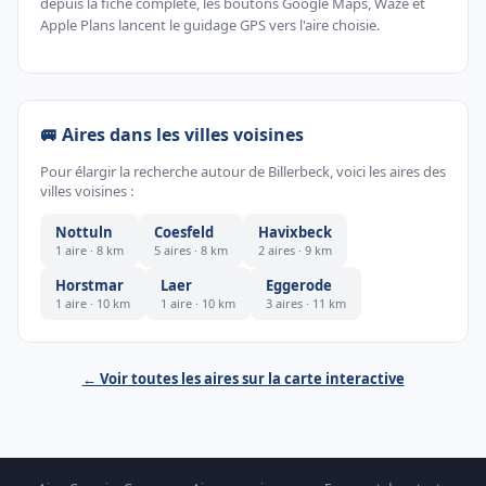
depuis la fiche complète, les boutons Google Maps, Waze et
Apple Plans lancent le guidage GPS vers l'aire choisie.
🚐 Aires dans les villes voisines
Pour élargir la recherche autour de Billerbeck, voici les aires des
villes voisines :
Nottuln
Coesfeld
Havixbeck
1 aire · 8 km
5 aires · 8 km
2 aires · 9 km
Horstmar
Laer
Eggerode
1 aire · 10 km
1 aire · 10 km
3 aires · 11 km
← Voir toutes les aires sur la carte interactive