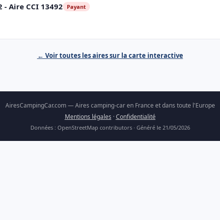
 - Aire CCI 13492
Payant
← Voir toutes les aires sur la carte interactive
AiresCampingCar.com — Aires camping-car en France et dans toute l'Europe
Mentions légales
·
Confidentialité
Données : OpenStreetMap contributors · Généré le 21/05/2026