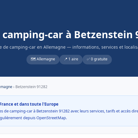
s camping-car à Betzenstein 
re de camping-car en Allemagne — informations, services et localis
🗺️ Allemagne
📍 1 aire
✅ 0 gratuite
emagne
› Betzenstein 91282
France et dans toute l'Europe
s de camping-car à Betzenstein 91282 avec leurs services, tarifs et accès direc
égulièrement depuis OpenStreetMap.