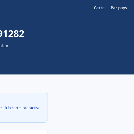
Carte
Par pays
91282
ation
t à la carte interactive.