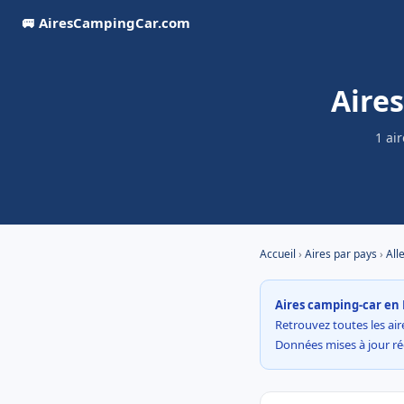
🚐 AiresCampingCar.com
Aire
1 ai
Accueil
›
Aires par pays
›
All
Aires camping-car en 
Retrouvez toutes les aire
Données mises à jour r