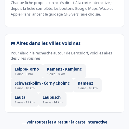
Chaque fiche propose un accès direct à la carte interactive ;
depuis la fiche complète, les boutons Google Maps, Waze et
Apple Plans lancent le guidage GPS vers l'aire choisie.
🚐 Aires dans les villes voisines
Pour élargir la recherche autour de Bernsdorf, voici les aires
des villes voisines :
Leippe-Torno
Kamenz - Kamjenc
1 aire · 8 km
1 aire · 8 km
Schwarzkollm - Čorny Chołmc
Kamenz
1 aire · 10 km
1 aire · 10 km
Lauta
Laubusch
1 aire · 11 km
1 aire · 14 km
← Voir toutes les aires sur la carte interactive