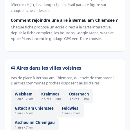
l'électricité (1), la vidange (1). Le détail par aire figure sur
chaque fiche ci-dessus.
Comment rejoindre une aire à Bernau am Chiemsee ?
Chaque fiche propose un accès direct à la carte interactive ;
depuis la fiche complète, les boutons Google Maps, Waze et
Apple Plans lancent le guidage GPS vers l'aire choisie.
🚐 Aires dans les villes voisines
Pas de place à Bernau am Chiemsee, ou envie de comparer ?
D'autres communes proches disposent aussi d'aires :
Weisham
Kraimoos
Osternach
1 aire · 2 km
2 aires · 3 km
3 aires · 3 km
Gstadt am Chiemsee
Feldwies
1 aire · 6 km
1 aire · 7 km
Aschau im Chiemgau
1 aire · 7 km