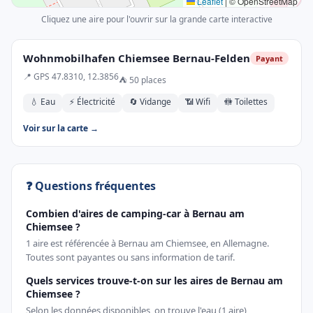
Leaflet
|
© OpenStreetMap
Cliquez une aire pour l'ouvrir sur la grande carte interactive
Wohnmobilhafen Chiemsee Bernau-Felden
Payant
📍 GPS 47.8310, 12.3856
⛺ 50 places
💧 Eau
⚡ Électricité
🔄 Vidange
📶 Wifi
🚻 Toilettes
Voir sur la carte →
❓ Questions fréquentes
Combien d'aires de camping-car à Bernau am
Chiemsee ?
1 aire est référencée à Bernau am Chiemsee, en Allemagne.
Toutes sont payantes ou sans information de tarif.
Quels services trouve-t-on sur les aires de Bernau am
Chiemsee ?
Selon les données disponibles, on trouve l'eau (1 aire),