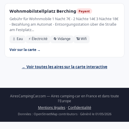
Wohnmobilstellplatz Berching
Payant
Gebühr für Wohnmobile 1 Nacht 7€ - 2 Nächte 14€ 3 Nächte 18€
- Bezahlung am Automat - Entsorgungsstation über die Straße
am Festplatz...
💧 Eau
⚡ Électricité
🔄 Vidange
📶 Wifi
Voir sur la carte →
← Voir toutes les aires sur la carte interactive
AiresCampingCar.com — Aires camping-car en France et dans toute
l'Europe
Mentions légales
·
Confidentialité
Données : OpenStreetMap contributors · Généré le 01/05/2026