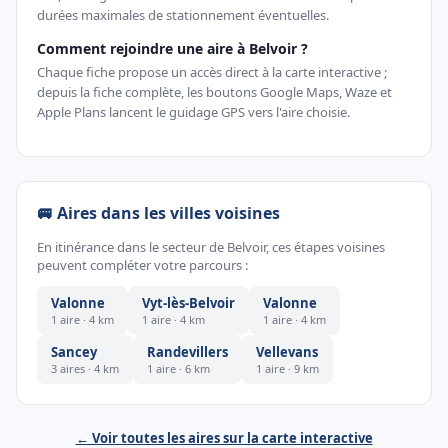
durées maximales de stationnement éventuelles.
Comment rejoindre une aire à Belvoir ?
Chaque fiche propose un accès direct à la carte interactive ;
depuis la fiche complète, les boutons Google Maps, Waze et
Apple Plans lancent le guidage GPS vers l'aire choisie.
🚐 Aires dans les villes voisines
En itinérance dans le secteur de Belvoir, ces étapes voisines
peuvent compléter votre parcours :
Valonne
Vyt-lès-Belvoir
Valonne
1 aire · 4 km
1 aire · 4 km
1 aire · 4 km
Sancey
Randevillers
Vellevans
3 aires · 4 km
1 aire · 6 km
1 aire · 9 km
← Voir toutes les aires sur la carte interactive