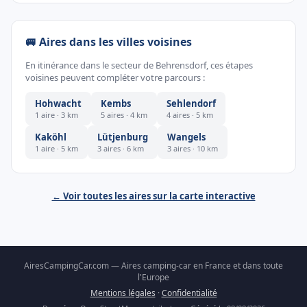
🚐 Aires dans les villes voisines
En itinérance dans le secteur de Behrensdorf, ces étapes
voisines peuvent compléter votre parcours :
Hohwacht
Kembs
Sehlendorf
1 aire · 3 km
5 aires · 4 km
4 aires · 5 km
Kaköhl
Lütjenburg
Wangels
1 aire · 5 km
3 aires · 6 km
3 aires · 10 km
← Voir toutes les aires sur la carte interactive
AiresCampingCar.com — Aires camping-car en France et dans toute
l'Europe
Mentions légales
·
Confidentialité