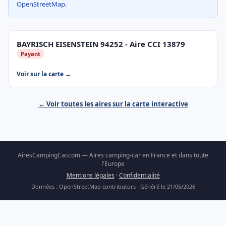
OpenStreetMap.
BAYRISCH EISENSTEIN 94252 - Aire CCI 13879
Payant
Voir sur la carte →
← Voir toutes les aires sur la carte interactive
AiresCampingCar.com — Aires camping-car en France et dans toute
l'Europe
Mentions légales
·
Confidentialité
Données : OpenStreetMap contributors · Généré le 21/05/2026