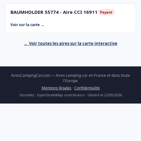
BAUMHOLDER 55774 - Aire CCI 16911
Payant
Voir sur la carte →
← Voir toutes les aires sur la carte interactive
AiresCampingCar.com — Aires camping-car en France et dans toute
l'Europe
Mentions légales
·
Confidentialité
Données : OpenStreetMap contributors · Généré le 22/05/2026