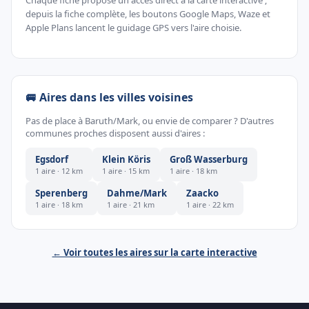
Chaque fiche propose un accès direct à la carte interactive ;
depuis la fiche complète, les boutons Google Maps, Waze et
Apple Plans lancent le guidage GPS vers l'aire choisie.
🚐 Aires dans les villes voisines
Pas de place à Baruth/Mark, ou envie de comparer ? D'autres
communes proches disposent aussi d'aires :
Egsdorf
Klein Köris
Groß Wasserburg
1 aire · 12 km
1 aire · 15 km
1 aire · 18 km
Sperenberg
Dahme/Mark
Zaacko
1 aire · 18 km
1 aire · 21 km
1 aire · 22 km
← Voir toutes les aires sur la carte interactive