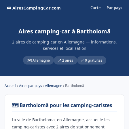
🚐 AiresCampingCar.com
Carte
Par pays
Aires camping-car à Bartholomä
2 aires de camping-car en Allemagne — informations,
services et localisation
🗺️ Allemagne
📍 2 aires
✅ 0 gratuites
Accueil
›
Aires par pays
›
Allemagne
› Bartholomä
🗺️ Bartholomä pour les camping-caristes
La ville de Bartholomä, en Allemagne, accueille les
camping-caristes avec 2 aires de stationnement