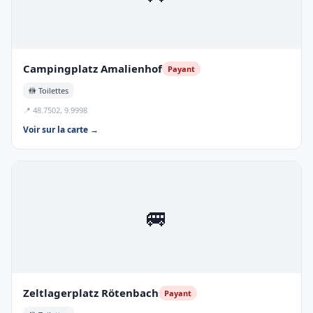
Campingplatz Amalienhof
Payant
🚻 Toilettes
📍 48.7502, 9.9998
Voir sur la carte →
🚐
Zeltlagerplatz Rötenbach
Payant