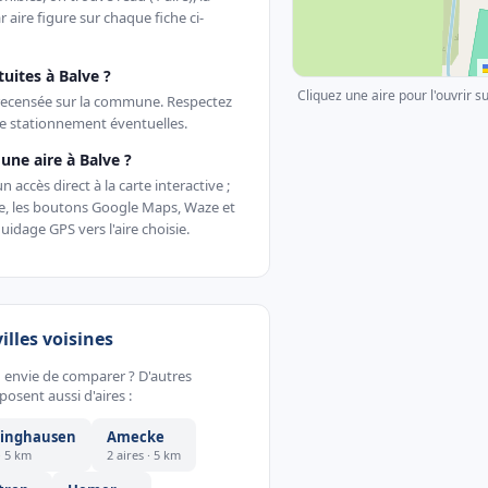
r aire figure sur chaque fiche ci-
atuites à Balve ?
Cliquez une aire pour l'ouvrir s
t recensée sur la commune. Respectez
e stationnement éventuelles.
ne aire à Balve ?
accès direct à la carte interactive ;
te, les boutons Google Maps, Waze et
uidage GPS vers l'aire choisie.
villes voisines
u envie de comparer ? D'autres
sent aussi d'aires :
ringhausen
Amecke
· 5 km
2 aires · 5 km