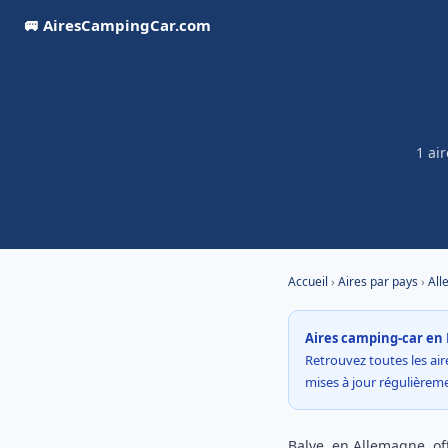
🚐 AiresCampingCar.com
1 ai
Accueil
›
Aires par pays
›
All
Aires camping-car en 
Retrouvez toutes les aire
mises à jour régulière
Balve, en Allemagne, off