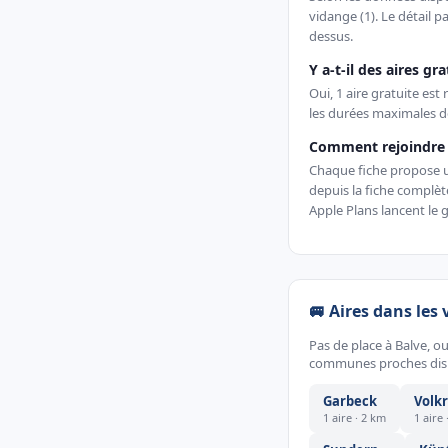
vidange (1). Le détail pa
dessus.
Y a-t-il des aires gr
Oui, 1 aire gratuite es
les durées maximales d
Comment rejoindre u
Chaque fiche propose un 
depuis la fiche complè
Apple Plans lancent le g
🚐 Aires dans les 
Pas de place à Balve, o
communes proches dispo
Garbeck
Volk
1 aire · 2 km
1 aire 