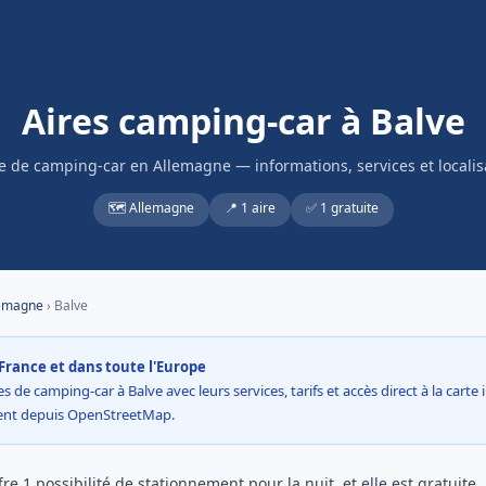
Aires camping-car à Balve
re de camping-car en Allemagne — informations, services et localis
🗺️ Allemagne
📍 1 aire
✅ 1 gratuite
emagne
› Balve
France et dans toute l'Europe
s de camping-car à Balve avec leurs services, tarifs et accès direct à la carte
ment depuis OpenStreetMap.
re 1 possibilité de stationnement pour la nuit, et elle est gratuite. 