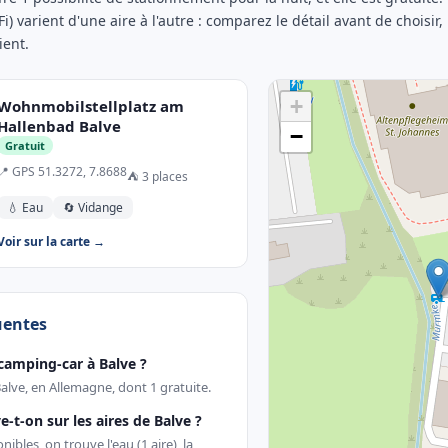
Fi) varient d'une aire à l'autre : comparez le détail avant de choisir
ient.
+
Wohnmobilstellplatz am
Hallenbad Balve
−
Gratuit
📍 GPS 51.3272, 7.8688
⛺ 3 places
💧 Eau
🔄 Vidange
Voir sur la carte →
uentes
camping-car à Balve ?
Balve, en Allemagne, dont 1 gratuite.
e-t-on sur les aires de Balve ?
ibles, on trouve l'eau (1 aire), la