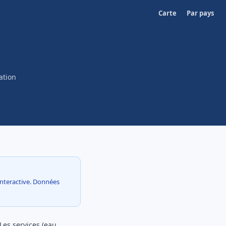
Carte
Par pays
ation
 interactive. Données
Les services (eau,