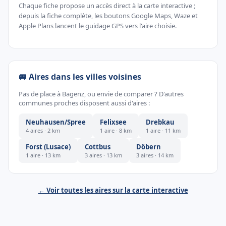
Chaque fiche propose un accès direct à la carte interactive ;
depuis la fiche complète, les boutons Google Maps, Waze et
Apple Plans lancent le guidage GPS vers l'aire choisie.
🚐 Aires dans les villes voisines
Pas de place à Bagenz, ou envie de comparer ? D'autres
communes proches disposent aussi d'aires :
Neuhausen/Spree
Felixsee
Drebkau
4 aires · 2 km
1 aire · 8 km
1 aire · 11 km
Forst (Lusace)
Cottbus
Döbern
1 aire · 13 km
3 aires · 13 km
3 aires · 14 km
← Voir toutes les aires sur la carte interactive