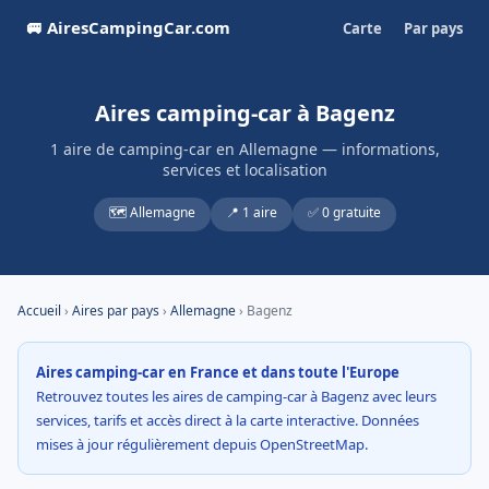
🚐 AiresCampingCar.com
Carte
Par pays
Aires camping-car à Bagenz
1 aire de camping-car en Allemagne — informations,
services et localisation
🗺️ Allemagne
📍 1 aire
✅ 0 gratuite
Accueil
›
Aires par pays
›
Allemagne
› Bagenz
Aires camping-car en France et dans toute l'Europe
Retrouvez toutes les aires de camping-car à Bagenz avec leurs
services, tarifs et accès direct à la carte interactive. Données
mises à jour régulièrement depuis OpenStreetMap.