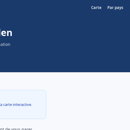
Carte
Par pays
den
sation
a carte interactive.
t de vous garer,