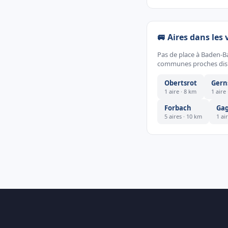
🚐 Aires dans les 
Pas de place à Baden-B
communes proches dispo
Obertsrot
Gern
1 aire · 8 km
1 aire
Forbach
Ga
5 aires · 10 km
1 ai