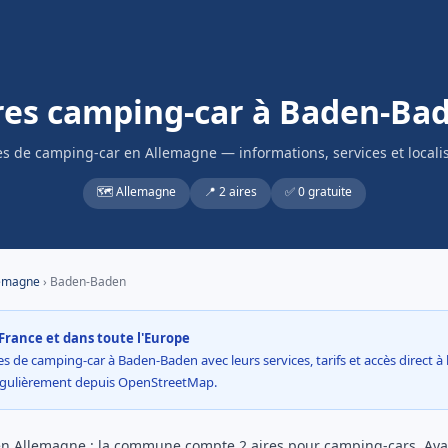
res camping-car à Baden-Ba
es de camping-car en Allemagne — informations, services et locali
🗺️ Allemagne
📍 2 aires
✅ 0 gratuite
emagne
› Baden-Baden
France et dans toute l'Europe
s de camping-car à Baden-Baden avec leurs services, tarifs et accès direct à l
égulièrement depuis OpenStreetMap.
n Allemagne : la commune compte 2 aires pour camping-cars. Avan