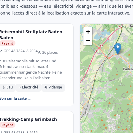
sponibles ci-dessous — eau, électricité, vidange — ainsi que les éve
nne l'accès direct à la localisation exacte sur la carte interactive.
+
Reisemobil-Stellplatz Baden-
Baden
−
Payant
📍 GPS 48.7824, 8.2034
⛺ 36 places
nur Reisemobile mit Toilette und
Schmutzwassertank, max. 4
zusammenhängende Nächte, keine
Reservierung, kein Freihalten!…
💧 Eau
⚡ Électricité
🔄 Vidange
Voir sur la carte →
Trekking-Camp Grimbach
Payant
📍 GPS 48.6788, 8.2615