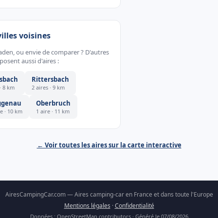
villes voisines
aden, ou envie de comparer ? D'autres
sent aussi d'aires :
sbach
Rittersbach
 · 8 km
2 aires · 9 km
ggenau
Oberbruch
re · 10 km
1 aire · 11 km
← Voir toutes les aires sur la carte interactive
AiresCampingCar.com — Aires camping-car en France et dans toute l'Europe
Mentions légales
·
Confidentialité
Données : OpenStreetMap contributors · Généré le 07/08/2026