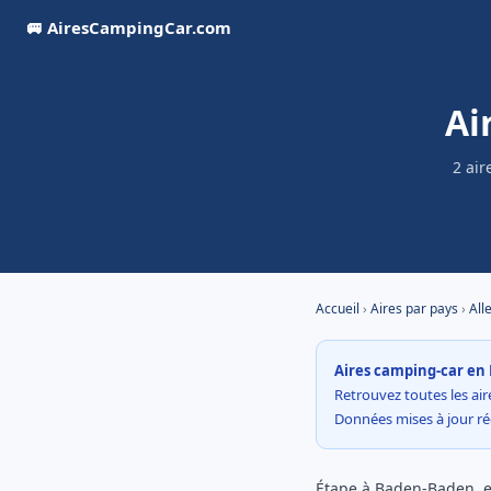
🚐 AiresCampingCar.com
Ai
2 air
Accueil
›
Aires par pays
›
All
Aires camping-car en 
Retrouvez toutes les aire
Données mises à jour r
Étape à Baden-Baden, e