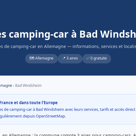
es camping-car à Bad Winds
es de camping-car en Allemagne — informations, services et locali
🗺️ Allemagne
📍 3 aires
✅ 0 gratuite
emagne
› Bad Windsheim
France et dans toute l'Europe
s de camping-car à Bad Windsheim avec leurs services, tarifs et accès direct à
égulièrement depuis OpenStreetMap.
 en Allemagne : la commune compte 3 aires pour camping-cars. Av