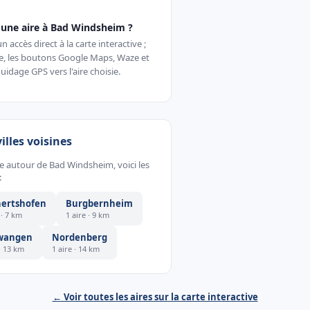
une aire à Bad Windsheim ?
accès direct à la carte interactive ;
te, les boutons Google Maps, Waze et
uidage GPS vers l'aire choisie.
villes voisines
he autour de Bad Windsheim, voici les
:
ertshofen
Burgbernheim
 · 7 km
1 aire · 9 km
wangen
Nordenberg
 · 13 km
1 aire · 14 km
← Voir toutes les aires sur la carte interactive