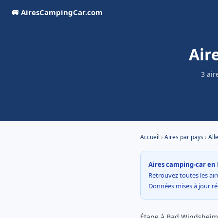
🚐 AiresCampingCar.com
Air
3 air
Accueil
›
Aires par pays
›
All
Aires camping-car en 
Retrouvez toutes les aire
Données mises à jour r
Étape à Bad Windsheim,