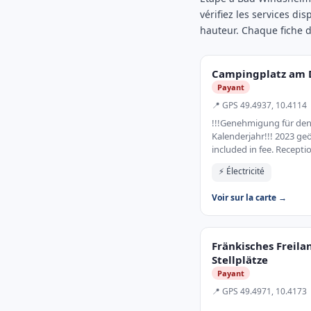
vérifiez les services di
hauteur. Chaque fiche do
Campingplatz am 
Payant
📍 GPS 49.4937, 10.4114
!!!Genehmigung für den
Kalenderjahr!!! 2023 ge
included in fee. Recepti
⚡ Électricité
Voir sur la carte →
Fränkisches Freil
Stellplätze
Payant
📍 GPS 49.4971, 10.4173