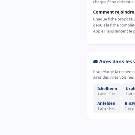
chaque fiche ci-dessus.
Comment rejoindre 
Chaque fiche propose un 
depuis la fiche complè
Apple Plans lancent le g
🚐 Aires dans les 
Pour élargir la recherc
aires des villes voisines 
Ickelheim
Urph
1 aire · 1 km
1 aire
Anfelden
Binz
1 aire · 9 km
1 aire