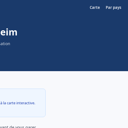
Carte
Par pays
heim
sation
 la carte interactive.
ant de vous garer,