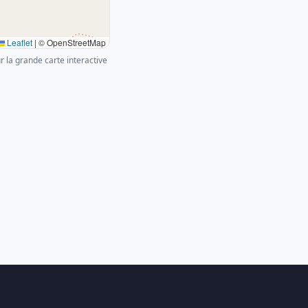
Leaflet
|
© OpenStreetMap
ur la grande carte interactive