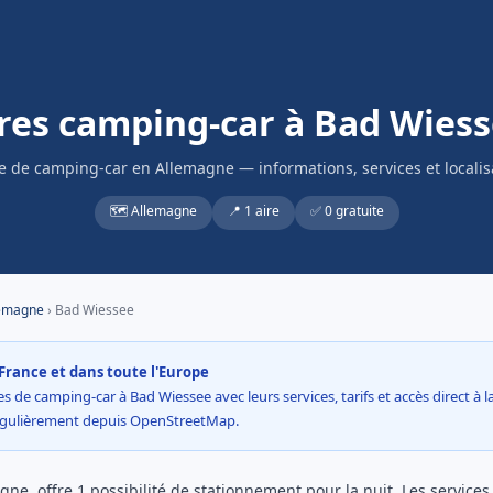
res camping-car à Bad Wies
re de camping-car en Allemagne — informations, services et localis
🗺️ Allemagne
📍 1 aire
✅ 0 gratuite
emagne
› Bad Wiessee
France et dans toute l'Europe
s de camping-car à Bad Wiessee avec leurs services, tarifs et accès direct à la
égulièrement depuis OpenStreetMap.
e, offre 1 possibilité de stationnement pour la nuit. Les services (