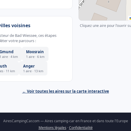
villes voisines
Cliquez une aire pour l'ouvrir s
ecteur de Bad Wiessee, ces étapes
éter votre parcours :
Gmund
Moosrain
1 aire · 4 km
1 aire · 6 km
euth
Anger
res · 11 km
1 aire · 13 km
← Voir toutes les aires sur la carte interactive
AiresCampingCar.com — Aires camping-car en France et dans toute l'Europe
Mentions légales
·
Confidentialité