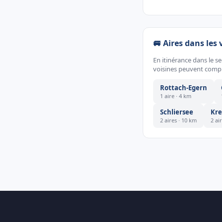
🚐 Aires dans les 
En itinérance dans le s
voisines peuvent compl
Rottach-Egern
1 aire · 4 km
Schliersee
Kr
2 aires · 10 km
2 ai