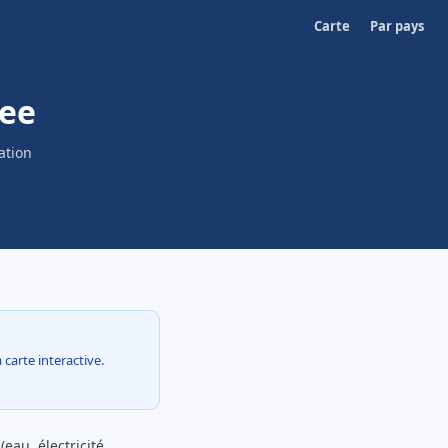
Carte
Par pays
see
ation
 carte interactive.
eau, électricité,