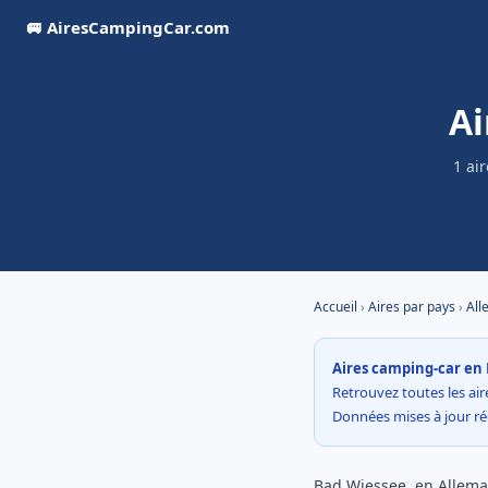
🚐 AiresCampingCar.com
Ai
1 ai
Accueil
›
Aires par pays
›
All
Aires camping-car en 
Retrouvez toutes les aire
Données mises à jour r
Bad Wiessee, en Allemagn