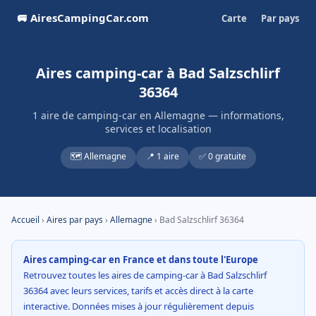
🚐 AiresCampingCar.com
Carte
Par pays
Aires camping-car à Bad Salzschlirf
36364
1 aire de camping-car en Allemagne — informations,
services et localisation
🗺️ Allemagne
📍 1 aire
✅ 0 gratuite
Accueil
›
Aires par pays
›
Allemagne
› Bad Salzschlirf 36364
Aires camping-car en France et dans toute l'Europe
Retrouvez toutes les aires de camping-car à Bad Salzschlirf
36364 avec leurs services, tarifs et accès direct à la carte
interactive. Données mises à jour régulièrement depuis