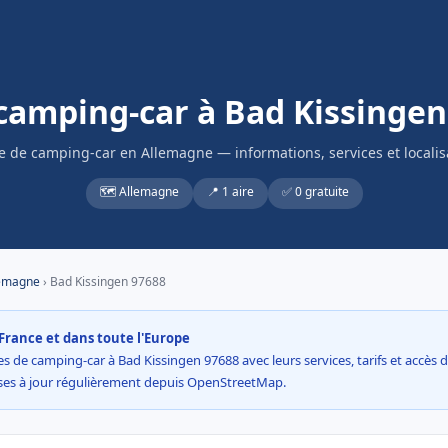
 camping-car à Bad Kissingen
re de camping-car en Allemagne — informations, services et localis
🗺️ Allemagne
📍 1 aire
✅ 0 gratuite
emagne
› Bad Kissingen 97688
France et dans toute l'Europe
s de camping-car à Bad Kissingen 97688 avec leurs services, tarifs et accès di
ses à jour régulièrement depuis OpenStreetMap.