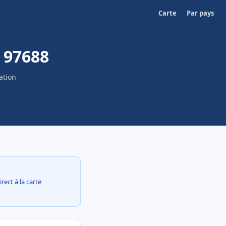
Carte
Par pays
 97688
ation
rect à la carte