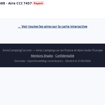
88 - Aire CCI 7457
Payant
← Voir toutes les aires sur la carte interactive
AiresCampingCar.com — Aires camping-car en France et dans toute l'Europe
Mentions légales
·
Confidentialité
Données : OpenStreetMap contributors · Généré le 21/05/2026