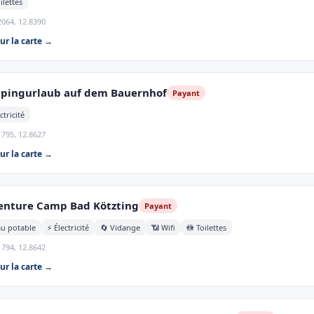
ilettes
2064, 12.8390
sur la carte →
pingurlaub auf dem Bauernhof
Payant
ctricité
1795, 12.8627
sur la carte →
enture Camp Bad Kötzting
Payant
au potable
⚡ Électricité
🔄 Vidange
📶 Wifi
🚻 Toilettes
1794, 12.8642
sur la carte →