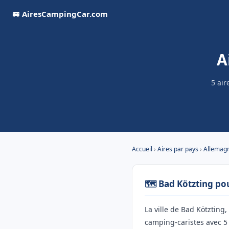
🚐 AiresCampingCar.com
A
5 air
Accueil
›
Aires par pays
›
Allemag
🗺️ Bad Kötzting po
La ville de Bad Kötzting,
camping-caristes avec 5