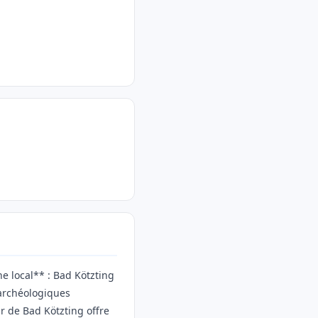
ne local** : Bad Kötzting
 archéologiques
r de Bad Kötzting offre