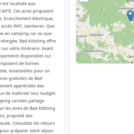
e est localisée aux
.84°E. Ces aires proposent
e, branchement électrique,
accès WiFi, sanitaires. Que
gne en camping-car ou que
rolongée, Bad Kötzting offre
 sur votre itinéraire. Avant
équipements disponibles sur
 disposent de bornes
able, essentielles pour un
aires gratuites de Bad
èrement appréciées des
ux de maîtriser leur budget.
ing-caristes partage
ur les aires de Bad Kötzting
nt, propreté des
ocale. Consultez les retours
pour préparer votre séjour.