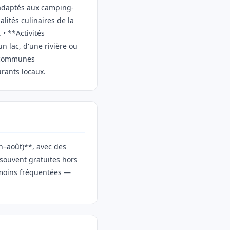
s adaptés aux camping-
alités culinaires de la
 • **Activités
n lac, d'une rivière ou
s communes
rants locaux.
n–août)**, avec des
 souvent gratuites hors
 moins fréquentées —