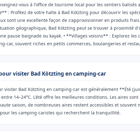
seignez-vous à l'office de tourisme local pour les sentiers balisé
** : Profitez de votre halte à Bad Kötzting pour découvrir les spéci
ux sont une excellente façon de s'approvisionner en produits frais.
ituation géographique, Bad Kötzting peut se trouver à proximité d'u
une pause baignade ou kayak. • **Villages voisins** : Explorez le
g-car, souvent riches en petits commerces, boulangeries et restau
 pour visiter Bad Kötzting en camping-car
r visiter Bad Kötzting en camping-car est généralement **Été (jui
ntre 14–24°C. L'été offre les meilleures conditions. Les aires sont
 haute saison, de nombreuses aires restent accessibles et souvent
pour les camping-caristes qui recherchent la tranquillité.