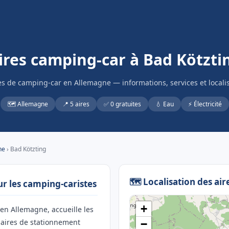
ires camping-car à Bad Kötzti
es de camping-car en Allemagne — informations, services et locali
🗺️ Allemagne
📍 5 aires
✅ 0 gratuites
💧 Eau
⚡ Électricité
ne
› Bad Kötzting
🗺️ Localisation des air
ur les camping-caristes
+
 en Allemagne, accueille les
 aires de stationnement
−