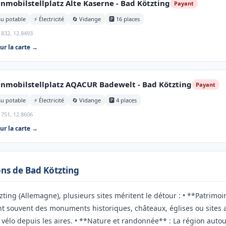
mobilstellplatz Alte Kaserne - Bad Kötzting
Payant
au potable
⚡ Électricité
🔄 Vidange
🅿️ 16 places
1832, 12.8493
sur la carte →
nmobilstellplatz AQACUR Badewelt - Bad Kötzting
Payant
au potable
⚡ Électricité
🔄 Vidange
🅿️ 4 places
1751, 12.8606
sur la carte →
rons de Bad Kötzting
ting (Allemagne), plusieurs sites méritent le détour : • **Patrimoi
nt souvent des monuments historiques, châteaux, églises ou sites
 vélo depuis les aires. • **Nature et randonnée** : La région autou