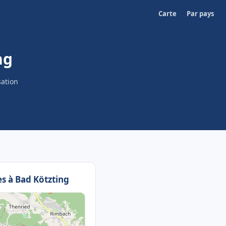
Carte
Par pays
ng
sation
es à Bad Kötzting