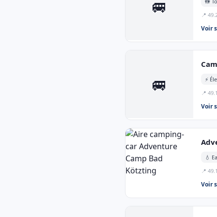
🚐
🚻 To
📍 49.
Voir 
Cam
🚐
⚡ Éle
📍 49.
Voir 
Adv
💧 E
📍 49.
Voir 