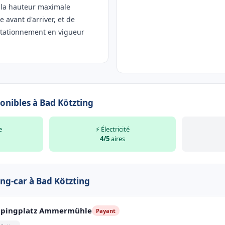
r la hauteur maximale
 avant d'arriver, et de
 stationnement en vigueur
onibles à Bad Kötzting
e
⚡ Électricité
4/5
aires
ing-car à Bad Kötzting
pingplatz Ammermühle
Payant