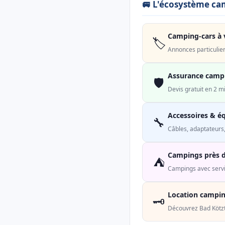
🚐 L'écosystème ca
Camping-cars à 
🏷️
Annonces particulier
Assurance camp
🛡️
Devis gratuit en 2 
Accessoires & é
🔧
Câbles, adaptateurs,
Campings près d
⛺
Campings avec serv
Location campin
🗝️
Découvrez Bad Kötzti