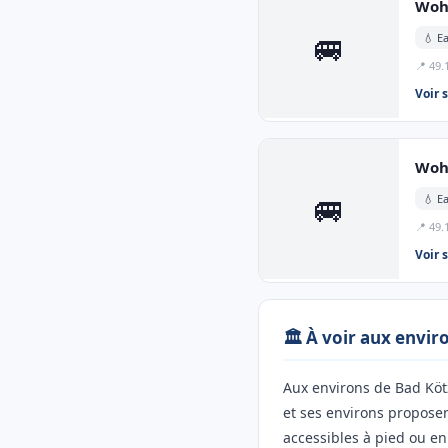
Wohn
🚐
💧 E
📍 49.
Voir 
Woh
🚐
💧 E
📍 49.
Voir 
🏛️ À voir aux envi
Aux environs de Bad Kötz
et ses environs propose
accessibles à pied ou en