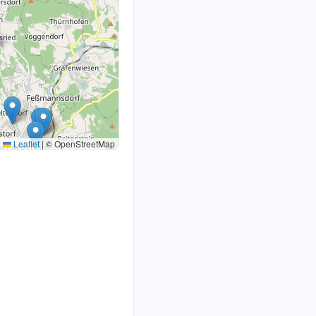
Leaflet
|
© OpenStreetMap