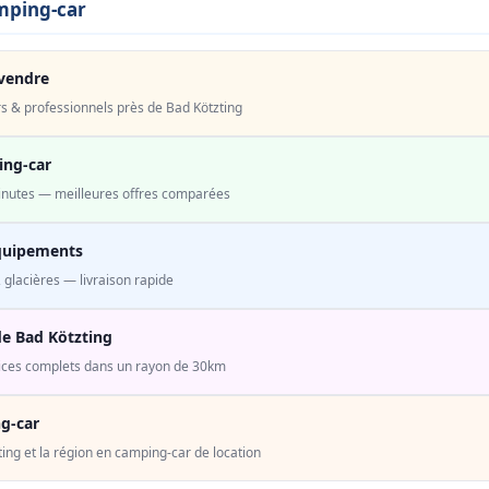
mping-car
vendre
s & professionnels près de Bad Kötzting
ing-car
minutes — meilleures offres comparées
quipements
 glacières — livraison rapide
e Bad Kötzting
ices complets dans un rayon de 30km
g-car
ng et la région en camping-car de location