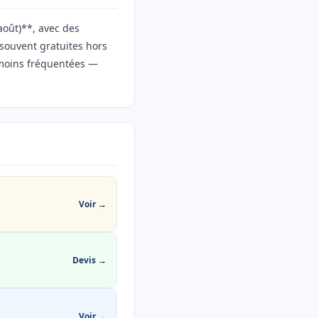
août)**, avec des
 souvent gratuites hors
 moins fréquentées —
Voir →
Devis →
Voir →