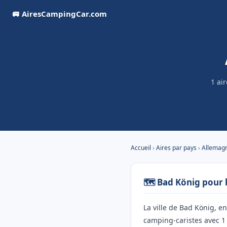
🚐 AiresCampingCar.com
1 ai
Accueil
›
Aires par pays
›
Allemag
🗺️ Bad König pour 
La ville de Bad König, e
camping-caristes avec 1