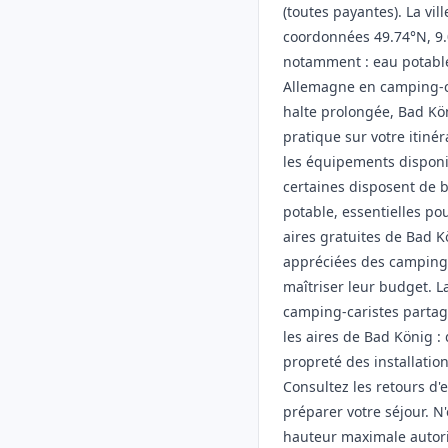
(toutes payantes). La vill
coordonnées 49.74°N, 9.
notamment : eau potable
Allemagne en camping-c
halte prolongée, Bad Kön
pratique sur votre itinéra
les équipements disponi
certaines disposent de b
potable, essentielles po
aires gratuites de Bad K
appréciées des camping-
maîtriser leur budget.
camping-caristes partag
les aires de Bad König :
propreté des installatio
Consultez les retours d'
préparer votre séjour. N'
hauteur maximale autori