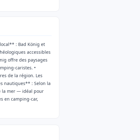
local** : Bad König et
chéologiques accessibles
önig offre des paysages
amping-caristes. •
res de la région. Les
és nautiques** : Selon la
e la mer — idéal pour
es en camping-car,