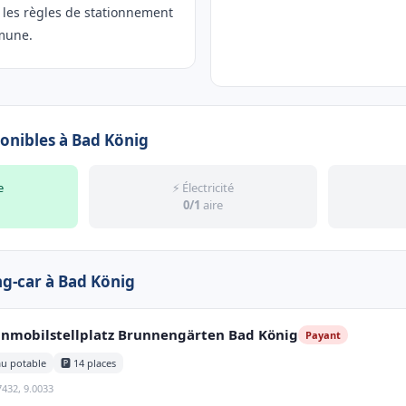
r les règles de stationnement
mune.
onibles à Bad König
e
⚡ Électricité
0/1
aire
ng-car à Bad König
nmobilstellplatz Brunnengärten Bad König
Payant
au potable
🅿️ 14 places
7432, 9.0033