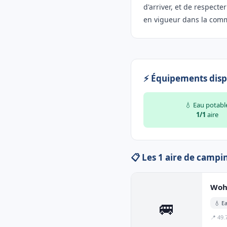
d'arriver, et de respecte
en vigueur dans la com
⚡ Équipements disp
💧 Eau potabl
1/1
aire
📋 Les 1 aire de campi
Woh
🚐
💧 E
📍 49.