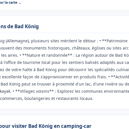
sur la carte →
rons de Bad König
g (Allemagne), plusieurs sites méritent le détour : • **Patrimoine 
souvent des monuments historiques, châteaux, églises ou sites ar
 les aires. • **Nature et randonnée** : La région autour de Bad K
à l'office de tourisme local pour les sentiers balisés adaptés aux c
ez de votre halte à Bad König pour découvrir les spécialités culinai
excellente façon de s'approvisionner en produits frais. • **Activit
Bad König peut se trouver à proximité d'un lac, d'une rivière ou d
ayak. • **Villages voisins** : Explorez les communes environnant
s commerces, boulangeries et restaurants locaux.
 pour visiter Bad König en camping-car