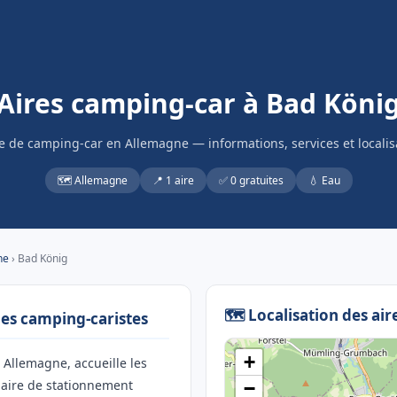
Aires camping-car à Bad Köni
re de camping-car en Allemagne — informations, services et localis
🗺️ Allemagne
📍 1 aire
✅ 0 gratuites
💧 Eau
ne
› Bad König
🗺️ Localisation des ai
les camping-caristes
+
n Allemagne, accueille les
 aire de stationnement
−