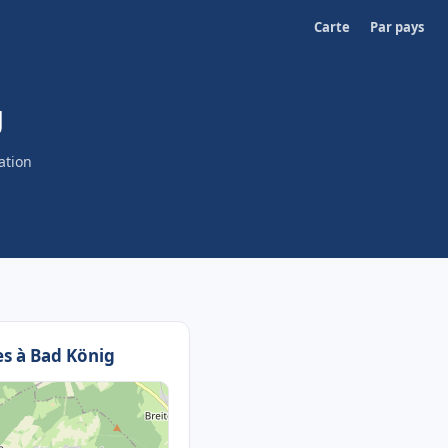
Carte
Par pays
g
ation
res à Bad König