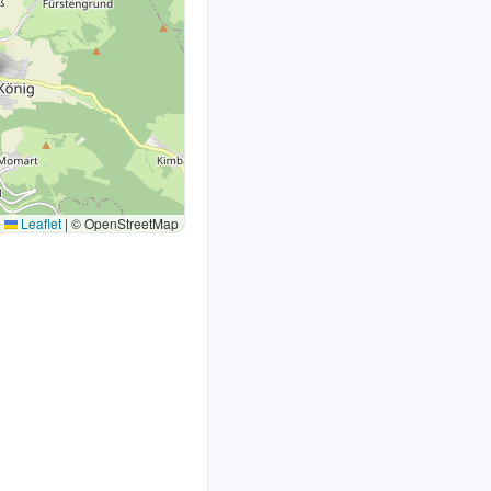
Leaflet
|
© OpenStreetMap