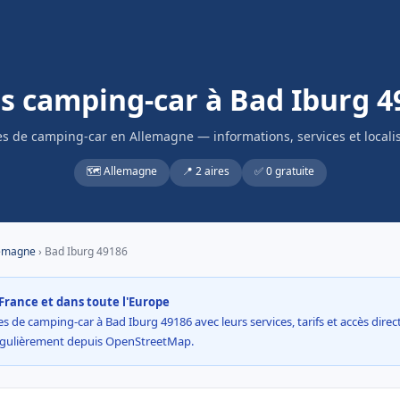
es camping-car à Bad Iburg 4
es de camping-car en Allemagne — informations, services et locali
🗺️ Allemagne
📍 2 aires
✅ 0 gratuite
emagne
› Bad Iburg 49186
France et dans toute l'Europe
s de camping-car à Bad Iburg 49186 avec leurs services, tarifs et accès direct 
égulièrement depuis OpenStreetMap.