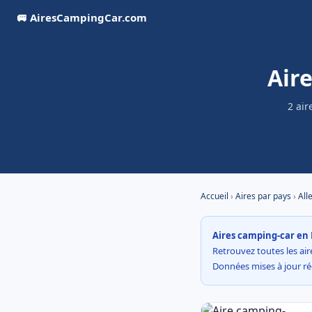
🚐 AiresCampingCar.com
Air
2 air
Accueil
›
Aires par pays
›
All
Aires camping-car en 
Retrouvez toutes les aire
Données mises à jour r