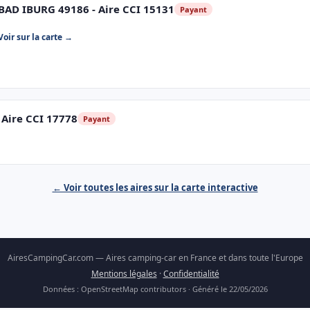
BAD IBURG 49186 - Aire CCI 15131
Payant
Voir sur la carte →
 Aire CCI 17778
Payant
← Voir toutes les aires sur la carte interactive
AiresCampingCar.com — Aires camping-car en France et dans toute l'Europe
Mentions légales
·
Confidentialité
Données : OpenStreetMap contributors · Généré le 22/05/2026