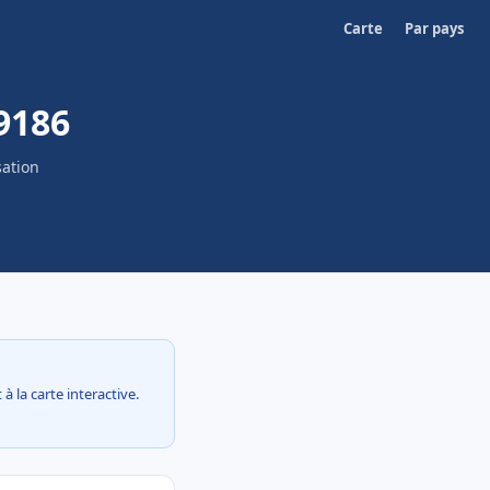
Carte
Par pays
9186
sation
à la carte interactive.