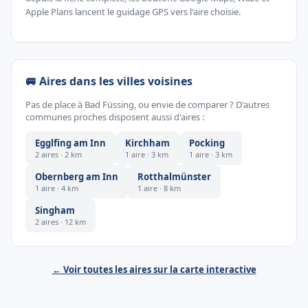
Apple Plans lancent le guidage GPS vers l'aire choisie.
🚐 Aires dans les villes voisines
Pas de place à Bad Füssing, ou envie de comparer ? D'autres
communes proches disposent aussi d'aires :
Egglfing am Inn
Kirchham
Pocking
2 aires · 2 km
1 aire · 3 km
1 aire · 3 km
Obernberg am Inn
Rotthalmünster
1 aire · 4 km
1 aire · 8 km
Singham
2 aires · 12 km
← Voir toutes les aires sur la carte interactive