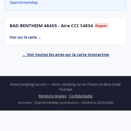
OpenStreetMap.
BAD BENTHEIM 48455 - Aire CCI 14834
Payant
Voir sur la carte →
← Voir toutes les aires sur la carte interactive
AiresCampingCar.com — Aires camping-car en France et dans toute
l'Europe
Mentions légales
·
Confidentialité
Données : OpenStreetMap contributors · Généré le 22/05/2026