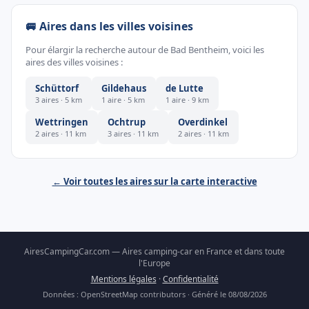
🚐 Aires dans les villes voisines
Pour élargir la recherche autour de Bad Bentheim, voici les
aires des villes voisines :
Schüttorf
Gildehaus
de Lutte
3 aires · 5 km
1 aire · 5 km
1 aire · 9 km
Wettringen
Ochtrup
Overdinkel
2 aires · 11 km
3 aires · 11 km
2 aires · 11 km
← Voir toutes les aires sur la carte interactive
AiresCampingCar.com — Aires camping-car en France et dans toute
l'Europe
Mentions légales
·
Confidentialité
Données : OpenStreetMap contributors · Généré le 08/08/2026