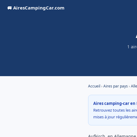
🚐 AiresCampingCar.com
1 ai
Accueil
›
Aires par pays
›
All
Aires camping-car en 
Retrouvez toutes les aire
mises à jour régulière
Aufkirch, en Allemagne, 