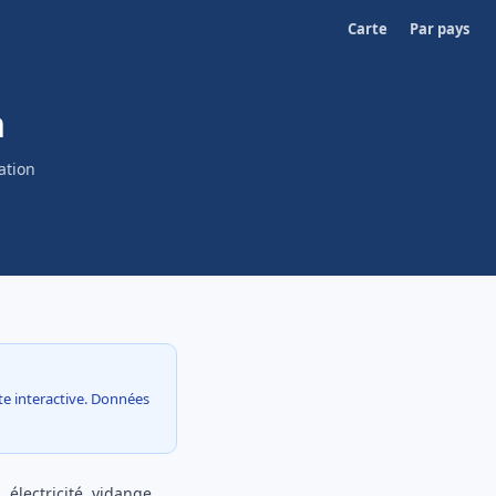
Carte
Par pays
h
ation
rte interactive. Données
 électricité, vidange,