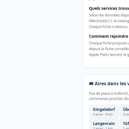
Quels services trouv
Selon les données dispon
l'électricité (1), la vida
chaque fiche ci-dessus.
Comment rejoindre u
Chaque fiche propose un 
depuis la fiche complè
Apple Plans lancent le g
🚐 Aires dans les 
Pas de place à Aufkirch
communes proches dispo
Dingelsdorf
Üb
3 aires · 4 km
3 ai
Langenrain
Tü
2 aires · 7 km
1 ai