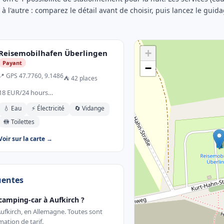
e à l'autre : comparez le détail avant de choisir, puis lancez le guid
+
Reisemobilhafen Überlingen
Payant
−
📍 GPS 47.7760, 9.1486
⛺ 42 places
18 EUR/24 hours…
💧 Eau
⚡ Électricité
🔄 Vidange
🚻 Toilettes
Voir sur la carte →
uentes
camping-car à Aufkirch ?
 Aufkirch, en Allemagne. Toutes sont
ation de tarif.