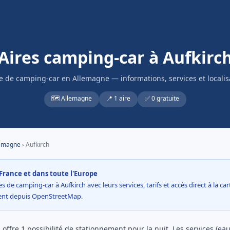
Aires camping-car à Aufkirc
re de camping-car en Allemagne — informations, services et localis
🗺️ Allemagne
📍 1 aire
✅ 0 gratuite
emagne
› Aufkirch
France et dans toute l'Europe
s de camping-car à Aufkirch avec leurs services, tarifs et accès direct à la ca
ment depuis OpenStreetMap.
offre 1 possibilité de stationnement pour la nuit. Les services (eau,