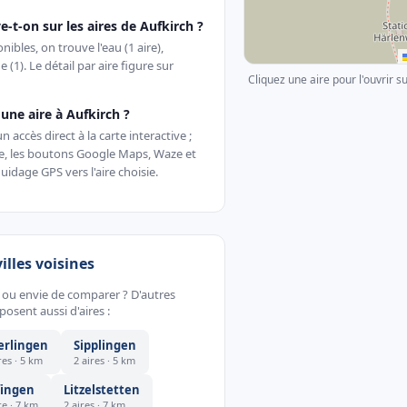
e-t-on sur les aires de Aufkirch ?
ibles, on trouve l'eau (1 aire),
nge (1). Le détail par aire figure sur
Cliquez une aire pour l'ouvrir s
ne aire à Aufkirch ?
accès direct à la carte interactive ;
te, les boutons Google Maps, Waze et
uidage GPS vers l'aire choisie.
villes voisines
, ou envie de comparer ? D'autres
sent aussi d'aires :
erlingen
Sipplingen
res · 5 km
2 aires · 5 km
fingen
Litzelstetten
re · 7 km
2 aires · 7 km