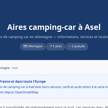
Aires camping-car à Asel
es de camping-car en Allemagne — informations, services et locali
🗺️ Allemagne
📍 5 aires
✅ 0 gratuite
emagne
› Asel
France et dans toute l'Europe
s de camping-car à Asel avec leurs services, tarifs et accès direct à la carte 
ment depuis OpenStreetMap.
e 5 possibilités de stationnement pour la nuit. Les services (eau, él