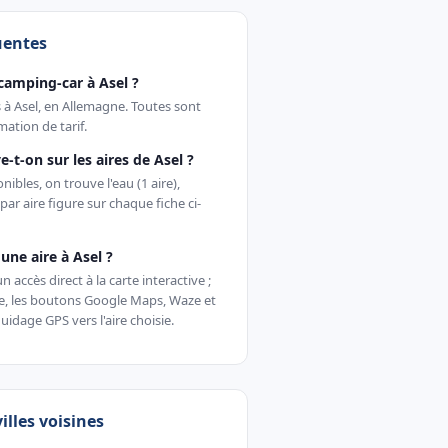
uentes
camping-car à Asel ?
s à Asel, en Allemagne. Toutes sont
ation de tarif.
e-t-on sur les aires de Asel ?
ibles, on trouve l'eau (1 aire),
il par aire figure sur chaque fiche ci-
ne aire à Asel ?
accès direct à la carte interactive ;
te, les boutons Google Maps, Waze et
uidage GPS vers l'aire choisie.
villes voisines