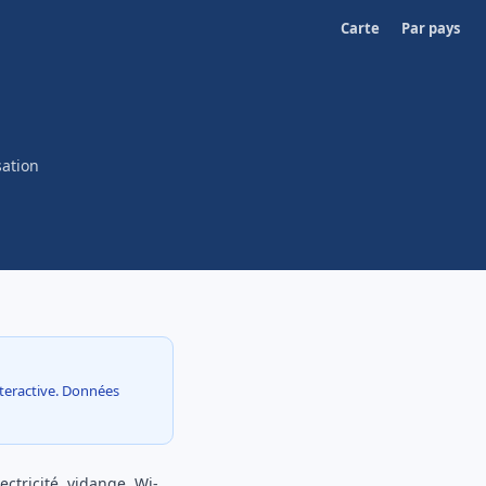
Carte
Par pays
sation
interactive. Données
ectricité, vidange, Wi-