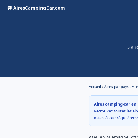
🚐 AiresCampingCar.com
5 air
Accueil
›
Aires par pays
›
All
Aires camping-car en 
Retrouvez toutes les aire
mises à jour régulière
Asel, en Allemagne, offr