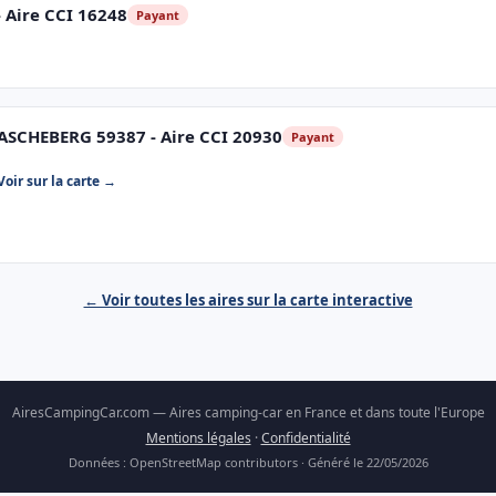
 Aire CCI 16248
Payant
ASCHEBERG 59387 - Aire CCI 20930
Payant
Voir sur la carte →
← Voir toutes les aires sur la carte interactive
AiresCampingCar.com — Aires camping-car en France et dans toute l'Europe
Mentions légales
·
Confidentialité
Données : OpenStreetMap contributors · Généré le 22/05/2026