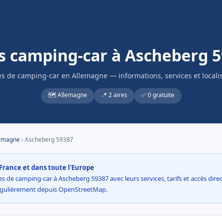
s camping-car à Ascheberg 
es de camping-car en Allemagne — informations, services et locali
🗺️ Allemagne
📍 2 aires
✅ 0 gratuite
emagne
› Ascheberg 59387
France et dans toute l'Europe
s de camping-car à Ascheberg 59387 avec leurs services, tarifs et accès direct
égulièrement depuis OpenStreetMap.