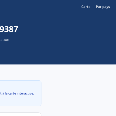
Carte
Par pays
59387
sation
 à la carte interactive.