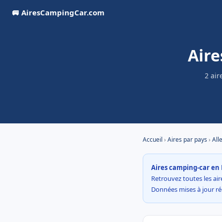
🚐 AiresCampingCar.com
Aire
2 air
Accueil
›
Aires par pays
›
All
Aires camping-car en 
Retrouvez toutes les aire
Données mises à jour r