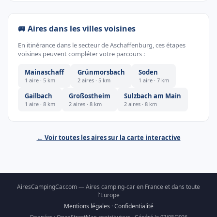
🚐 Aires dans les villes voisines
En itinérance dans le secteur de Aschaffenburg, ces étapes
voisines peuvent compléter votre parcours :
Mainaschaff
Grünmorsbach
Soden
1 aire · 5 km
2 aires · 5 km
1 aire · 7 km
Gailbach
Großostheim
Sulzbach am Main
1 aire · 8 km
2 aires · 8 km
2 aires · 8 km
← Voir toutes les aires sur la carte interactive
AiresCampingCar.com — Aires camping-car en France et dans toute
l'Europe
Mentions légales
·
Confidentialité
Données : OpenStreetMap contributors · Généré le 07/08/2026