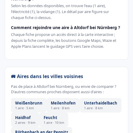
Selon les données disponibles, on trouve l'eau (1 aire),
l'électricité (1), la vidange (1). Le détail par aire figure sur
chaque fiche ci-dessus.
Comment rejoindre une aire à Altdorf bei Nürnberg ?
Chaque fiche propose un accès direct à la carte interactive ;
depuis la fiche complète, les boutons Google Maps, Waze et
Apple Plans lancent le guidage GPS vers l'aire choisie.
🚐 Aires dans les villes voisines
Pas de place à Altdorf bei Nürnberg, ou envie de comparer ?
D'autres communes proches disposent aussi d'aires :
Weißenbrunn
Meilenhofen
Unterhaidelbach
1 aire · 5 km
1 aire · 8 km
1 aire · 8 km
Haidhof
Feucht
2 aires · 9 km
1 aire · 10 km
Röthenbach an der Pegnitz