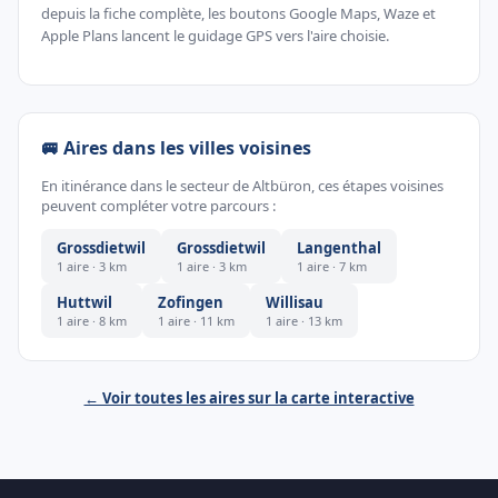
depuis la fiche complète, les boutons Google Maps, Waze et
Apple Plans lancent le guidage GPS vers l'aire choisie.
🚐 Aires dans les villes voisines
En itinérance dans le secteur de Altbüron, ces étapes voisines
peuvent compléter votre parcours :
Grossdietwil
Grossdietwil
Langenthal
1 aire · 3 km
1 aire · 3 km
1 aire · 7 km
Huttwil
Zofingen
Willisau
1 aire · 8 km
1 aire · 11 km
1 aire · 13 km
← Voir toutes les aires sur la carte interactive