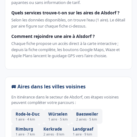
payantes ou sans information de tarif.
Quels services trouve-t-on sur les aires de Alsdorf ?
Selon les données disponibles, on trouve l'eau (1 aire). Le détail
par aire figure sur chaque fiche ci-dessus.
Comment rejoindre une aire à Alsdorf ?
Chaque fiche propose un accès direct à la carte interactive ;
depuis la fiche complète, les boutons Google Maps, Waze et
Apple Plans lancent le guidage GPS vers l'aire choisie.
🚐 Aires dans les villes voisines
En itinérance dans le secteur de Alsdorf, ces étapes voisines
peuvent compléter votre parcours :
Rode-le-Duc
Würselen
Baesweiler
1 aire · 4 km
1 aire · 5 km
2 aires · 5 km
Rimburg
Kerkrade
Landgraaf
1 aire · 7 km
2 aires · 8 km
1 aire · 9 km