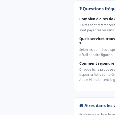
❓ Questions fréq
Combien d'aires de 
2 aires sont référencée
sont payantes ou sans i
Quels services trouv
?
Selon les données dispon
détail par aire figure s
Comment rejoindre u
Chaque fiche propose un 
depuis la fiche complè
Apple Plans lancent le g
🚐 Aires dans les 
En itinérance dans le s