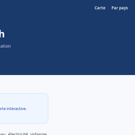
Carte
Par pays
h
sation
rte interactive.
au, électricité, vidange,