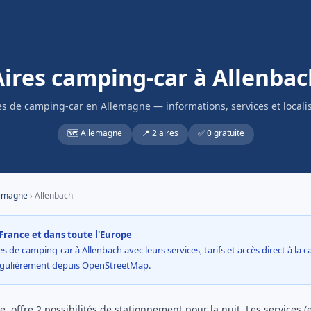
Aires camping-car à Allenbac
es de camping-car en Allemagne — informations, services et locali
🗺️ Allemagne
📍 2 aires
✅ 0 gratuite
emagne
› Allenbach
France et dans toute l'Europe
s de camping-car à Allenbach avec leurs services, tarifs et accès direct à la ca
égulièrement depuis OpenStreetMap.
 offre 2 possibilités de stationnement pour la nuit. Les services (e