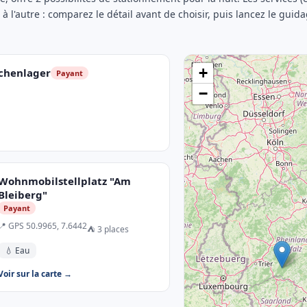
e à l'autre : comparez le détail avant de choisir, puis lancez le guid
+
chenlager
Payant
−
Wohnmobilstellplatz "Am
Bleiberg"
Payant
📍 GPS 50.9965, 7.6442
⛺ 3 places
💧 Eau
Voir sur la carte →