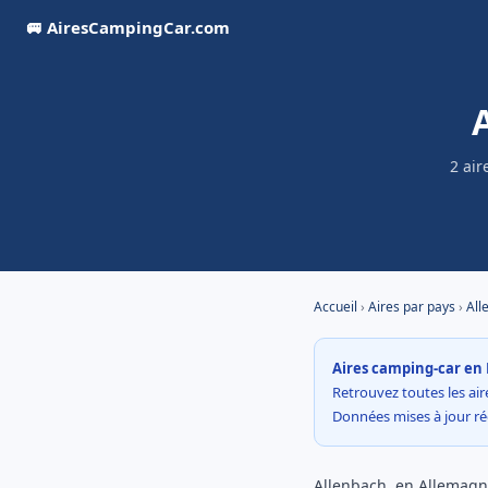
🚐 AiresCampingCar.com
2 air
Accueil
›
Aires par pays
›
All
Aires camping-car en 
Retrouvez toutes les aire
Données mises à jour r
Allenbach, en Allemagne,