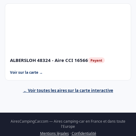
ALBERSLOH 48324 - Aire CCI 16566
Payant
Voir sur la carte →
← Voir toutes les aires sur la carte interactive
AiresCampingCar.com — Aires camping-car en France et dans toute
l'Europe
Mentions légales
·
Confidentialité