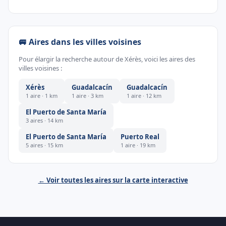
🚐 Aires dans les villes voisines
Pour élargir la recherche autour de Xérès, voici les aires des
villes voisines :
Xérès
Guadalcacín
Guadalcacín
1 aire · 1 km
1 aire · 3 km
1 aire · 12 km
El Puerto de Santa María
3 aires · 14 km
El Puerto de Santa María
Puerto Real
5 aires · 15 km
1 aire · 19 km
← Voir toutes les aires sur la carte interactive