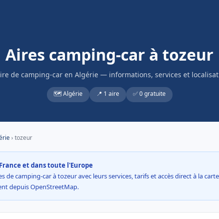
Aires camping-car à tozeur
aire de camping-car en Algérie — informations, services et localisat
🗺️ Algérie
📍 1 aire
✅ 0 gratuite
érie
› tozeur
France et dans toute l'Europe
s de camping-car à tozeur avec leurs services, tarifs et accès direct à la cart
ment depuis OpenStreetMap.