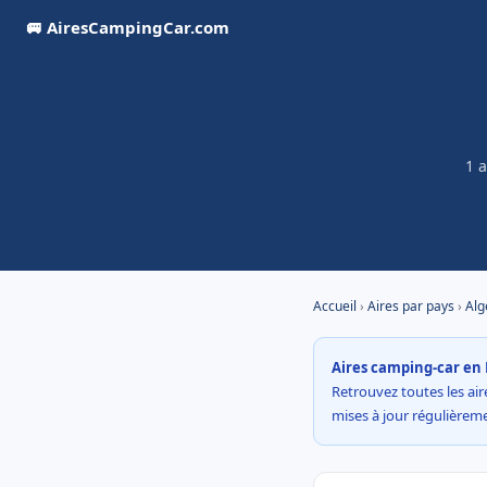
🚐 AiresCampingCar.com
1 
Accueil
›
Aires par pays
›
Alg
Aires camping-car en 
Retrouvez toutes les aire
mises à jour régulière