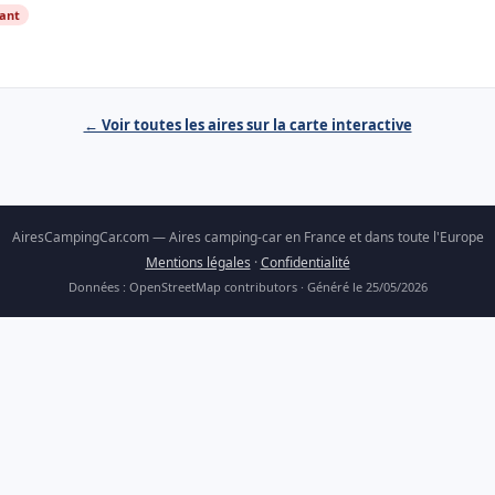
ant
← Voir toutes les aires sur la carte interactive
AiresCampingCar.com — Aires camping-car en France et dans toute l'Europe
Mentions légales
·
Confidentialité
Données : OpenStreetMap contributors · Généré le 25/05/2026