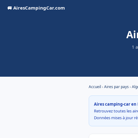
🚐 AiresCampingCar.com
Ai
1 
Accueil
›
Aires par pays
›
Alg
Aires camping-car en 
Retrouvez toutes les aire
Données mises à jour r