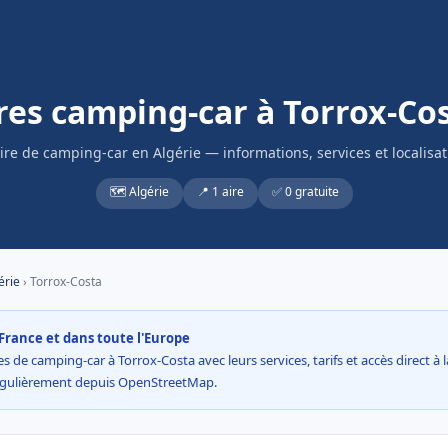
res camping-car à Torrox-Co
aire de camping-car en Algérie — informations, services et localisat
🗺️ Algérie
📍 1 aire
✅ 0 gratuite
érie
› Torrox-Costa
France et dans toute l'Europe
s de camping-car à Torrox-Costa avec leurs services, tarifs et accès direct à l
égulièrement depuis OpenStreetMap.