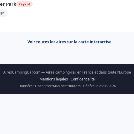
er Park
Payant
nge
← Voir toutes les aires sur la carte interactive
AiresCampingCar.com — Aires camping-car en France et dans toute l'Europe
Mentions légales
·
Confidentialité
Données : OpenStreetMap contributors · Généré le 25/05/2026