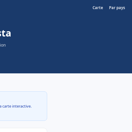
Carte
Par pays
sta
ion
a carte interactive.